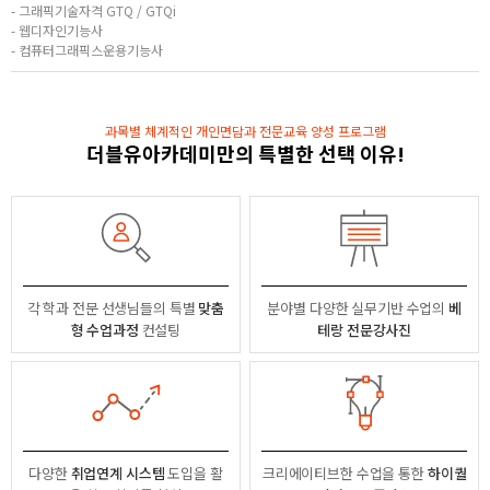
- 그래픽기술자격 GTQ / GTQi
- 웹디자인기능사
- 컴퓨터그래픽스운용기능사
과목별 체계적인 개인면담과 전문교육 양성 프로그램
더블유아카데미만의 특별한 선택 이유!
각 학과 전문 선생님들의
특별
맞춤
분야별
다양한 실무기반 수업의
베
형 수업과정
컨설팅
테랑 전문강사진
다양한
취업연계 시스템
도입을 활
크리에이티브한 수업을 통한
하이퀄