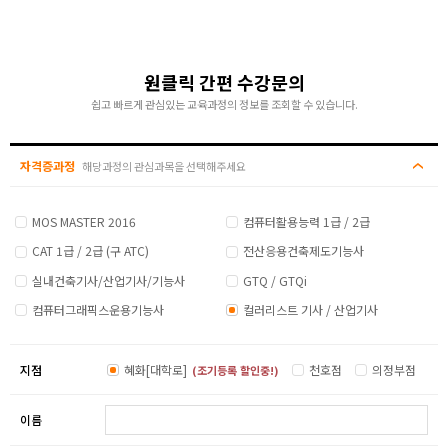
원클릭 간편 수강문의
쉽고 빠르게 관심있는 교육과정의 정보를 조회할 수 있습니다.
자격증과정
해당과정의 관심과목을 선택해주세요
MOS MASTER 2016
컴퓨터활용능력 1급 / 2급
CAT 1급 / 2급 (구 ATC)
전산응용건축제도기능사
실내건축기사/산업기사/기능사
GTQ / GTQi
컴퓨터그래픽스운용기능사
컬러리스트 기사 / 산업기사
지점
혜화[대학로]
천호점
의정부점
(조기등록 할인중!)
이름