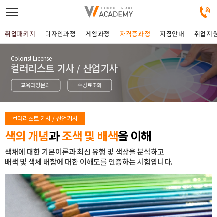
취업패키지
디자인과정
게임과정
자격증과정
지점안내
취업지
Colorist License
디자인정규과정
컬러리스트 기사 / 산업기사
교육과정문의
수강료조회
디자인단과과정
게임과정
컬러리스트 기사 / 산업기사
색의 개념
과
조색 및 배색
을 이해
자격증과정
색채에 대한 기본이론과 최신 유행 및 색상을 분석하고
배색 및 색체 배합에 대한 이해도를 인증하는 시험입니다.
커뮤니티
취업패키지