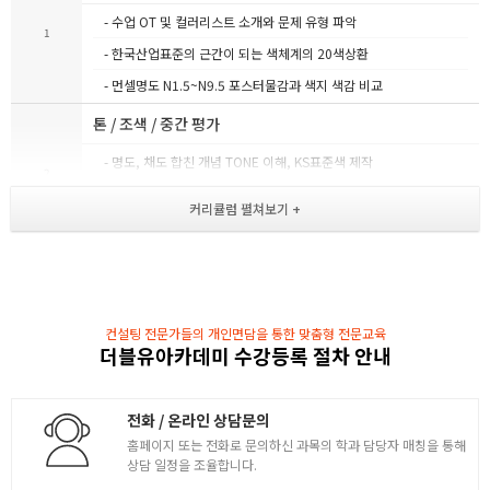
- 수업 OT 및 컬러리스트 소개와 문제 유형 파악
1
- 한국산업표준의 근간이 되는 색체계의 20색상환
- 먼셀명도 N1.5~N9.5 포스터물감과 색지 색감 비교
톤 / 조색 / 중간 평가
- 명도, 채도 합친 개념 TONE 이해, KS표준색 제작
2
- 각기 다른 색상들의 성분을 분석 및 예제학습
- 제한시간 내의 색상, 명도, 채도, 톤의 그라데이션
색채계획 및 감성배색 작성
- 색채 조화론 바탕 실내/외, 의복, 제품 등 컬러 배치
3
- 가로 15cm, 세로 7cm 단일 면적에 형용사 이미지
컨설팅 전문가들의 개인면담을 통한 맞춤형 전문교육
더블유아카데미 수강등록 절차 안내
- 문제의 키워드 추출, 논리적인 설명 작성
- 사용되는 제품 통한 컬러 컨셉 제작
전화 / 온라인 상담문의
삼속성 그라데이션 및 기말 평가
홈페이지 또는 전화로 문의하신 과목의 학과 담당자 매칭을 통해
- 시료색 관찰 및 문제의 예측색 제작
상담 일정을 조율합니다.
- 조색 수행 CIE L*A*B 색오차 판별식을 통한 델타값
4