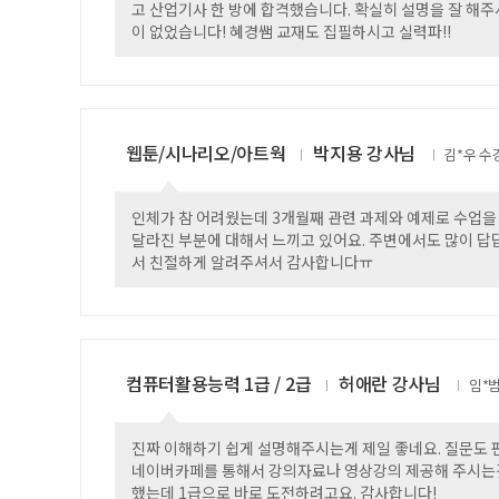
고 산업기사 한 방에 합격했습니다. 확실히 설명을 잘 해주
이 없었습니다! 혜경쌤 교재도 집필하시고 실력파!!
웹툰/시나리오/아트웍
박지용 강사님
김*우
인체가 참 어려웠는데 3개월째 관련 과제와 예제로 수업을
달라진 부분에 대해서 느끼고 있어요. 주변에서도 많이 답
서 친절하게 알려주셔서 감사합니다ㅠ
컴퓨터활용능력 1급 / 2급
허애란 강사님
임*
진짜 이해하기 쉽게 설명해주시는게 제일 좋네요. 질문도 편
네이버카페를 통해서 강의자료나 영상강의 제공해 주시는것
했는데 1급으로 바로 도전하려고요. 감사합니다!