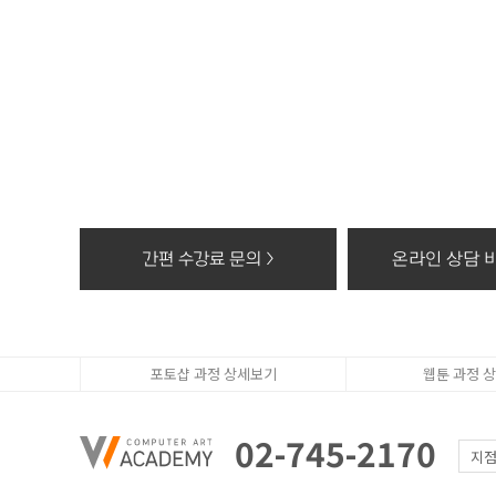
3. 수집한 개인정
- 수집한 개인정보
4. 동의를 거부할
- 고객의 더블유
상담, 간편카톡조회
※ 개인정보를 파
- 종이에 출력된 
- 대금결제 및 재
간편 수강료 문의 >
온라인 상담 바
- 전자적 파일 형
포토샵 과정 상세보기
웹툰 과정 
02-745-2170