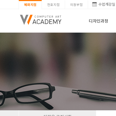
수업개강일
혜화지점
천호지점
의정부점
디자인과정