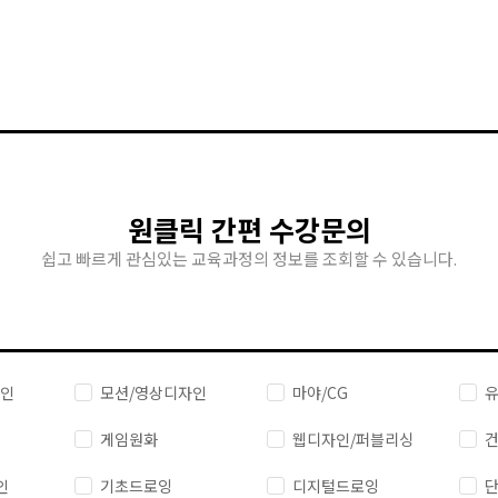
원클릭 간편 수강문의
쉽고 빠르게 관심있는 교육과정의 정보를 조회할 수 있습니다.
자인
모션/영상디자인
마야/CG
유
게임원화
웹디자인/퍼블리싱
건
인
기초드로잉
디지털드로잉