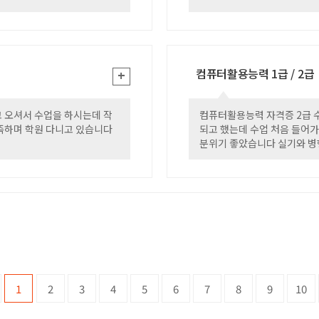
컴퓨터활용능력 1급 / 2급
+
1
 오셔서 수업을 하시는데 작
컴퓨터활용능력 자격증 2급 
족하며 학원 다니고 있습니다
되고 했는데 수업 처음 들어
분위기 좋았습니다 실기와 병
다 실기만 남았으니 잘 준비
1
2
3
4
5
6
7
8
9
10