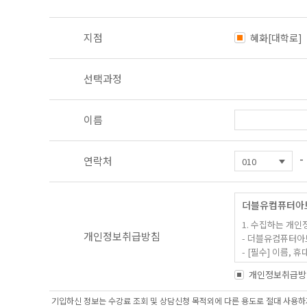
지점
혜화[대학로]
선택과정
이름
-
연락처
더블유컴퓨터아
1. 수집하는 개인
개인정보취급방침
- 더블유컴퓨터아
- [필수] 이름
- 홈페이지 내 
개인정보취급방
2. 개인정보 수집
기입하신 정보는 수강료 조회 및 상담신청 목적외에 다른 용도로 절대 사용하지
- 과정문의에 대한