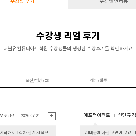
수강생 후기
수강생 인터뷰
수강생 리얼 후기
더블유컴퓨터아트학원 수강생들의 생생한 수강후기를 확인하세요
모션/영상/CG
게임/웹툰
에프터이펙트
신민규 
+
*우
2026-07-21
업시작해서 1회차 실기 시험보
AI때문에 사실 고민이 많았는