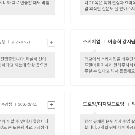
시니까 따로 연습할 때도 막힘
려 2D쪽은 특히 편집과 효과쪽은 결국 
업 외적인 질문도 잘 받아주시
배웠습니다!!
스케치업
이승희 강사
+
2026-07-21
 진행중입니다. 확실히 선이
학교에서 스케치업을 배우긴 
답하다고 하는데 항상 웃으면
프랜더를 자세히 알려주셔서 
주실 수 있다고 해서 든든해요
드로잉/디지털드로잉
+
범
2026-07-21
하게 할 수 있어서 좋습니다.
항상 유쾌한 분위기에 수업 잘 듣고 있고 
도 큰 도움됐어요. 2급생각
합니다. 2개월 뒤에 네이버공