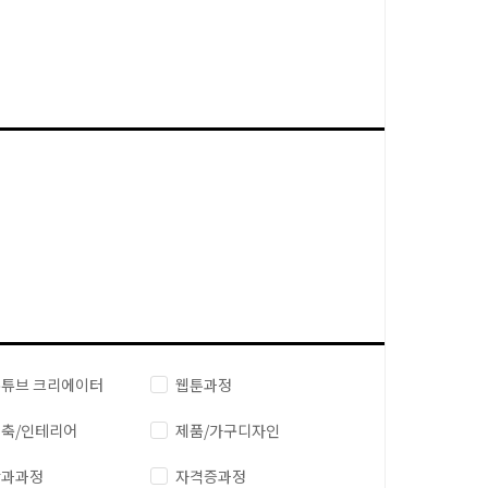
튜브 크리에이터
웹툰과정
축/인테리어
제품/가구디자인
단과과정
자격증과정