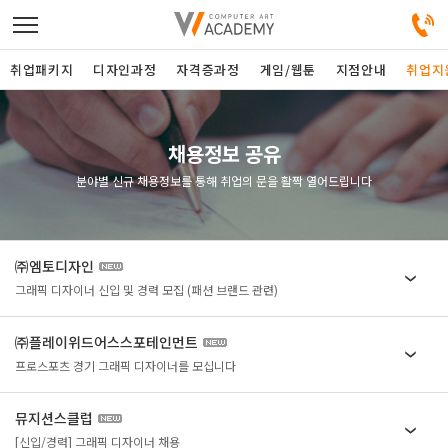
취업패키지
디자인과정
자격증과정
게임/웹툰
지점안내
취업지
디자인정규과정
채용정보 공유
분야별 신규 채용정보를 통해 취업의 문을 활짝 열어드립니다
디자인단과과정
게임과정
㈜엠토디자인
그래픽 디자이너 신입 및 경력 모집 (패션 브랜드 관련)
자격증과정
㈜플레이위드어스스포테인먼트
커뮤니티
프로스포츠 경기 그래픽 디자이너를 모십니다
취업패키지
뮤지션스클럽
[신입/경력] 그래픽 디자이너 채용