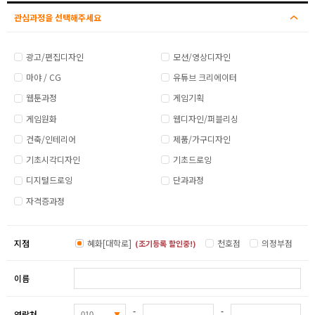
관심과정을 선택해주세요
광고/편집디자인
모션/영상디자인
마야 / CG
유튜브 크리에이터
웹툰과정
게임기획
게임원화
웹디자인/퍼블리싱
건축/인테리어
제품/가구디자인
기초시각디자인
기초드로잉
디지털드로잉
단과과정
자격증과정
지점
혜화[대학로]
천호점
의정부점
(조기등록 할인중!)
이름
-
-
연락처