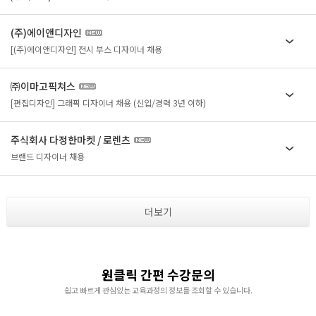
취업지원센터
(주)에이앤디자인
[(주)에이앤디자인] 전시 부스 디자이너 채용
고객상담센터
㈜이마고픽쳐스
아카데미소개
[편집디자인] 그래픽 디자이너 채용 (신입/경력 3년 이하)
지점별 홈페이지
주식회사 다정한마켓 / 로렌츠
브랜드 디자이너 채용
더보기
원클릭 간편 수강문의
쉽고 빠르게 관심있는 교육과정의 정보를 조회할 수 있습니다.