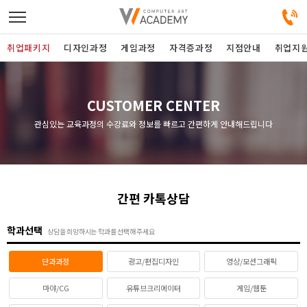
취업패키지
디자인과정
게임과정
자격증과정
지점안내
취업지
디자인정규과정
CUSTOMER CENTER
관심있는 교육과정의 수강료와 정보를 빠르고 간편하게 안내해드립니다
디자인단과과정
게임과정
간편 카톡상담
자격증과정
학과선택
상담을 희망하시는 학과를 선택해 주세요
커뮤니티
단과과정
광고/편집디자인
영상/모션그래픽
취업패키지
마야/CG
유튜브크리에이터
게임/웹툰