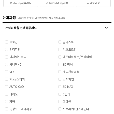
웹디자인/퍼블리싱
건축/인테리어/제품
자격증과정
취업지원센터
단과과정
다른학과 희망 시 위 학과선택에서 클릭해 주세요
고객상담센터
관심과정을 선택해주세요
아카데미소개
포토샵
일러스트
지점별 홈페이지
인디자인
기초드로잉
디지털드로잉
에프터이펙트/프리미어
시네마4D
3D 마야
VFX
게임원화과정
제도/스케치
스케치업
AUTO CAD
3D MAX
라이노
C언어
자바
파이썬
특성화고대비과정
지브러쉬/섭스페인터