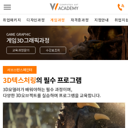
취업패키지
디자인과정
게임과정
자격증과정
지점안내
취업지
GAME GRAPHIC
디자인정규과정
게임3D그래픽과정
교육과정문의
수강료조회
디자인단과과정
게임과정
서브스턴스페인터
3D텍스처링
의 필수 프로그램
자격증과정
3D모델러가 배워야하는 필수 과정이며,
다양한 3D오브젝트를 실습하며 프로그램을 교육합니다.
커뮤니티
취업패키지