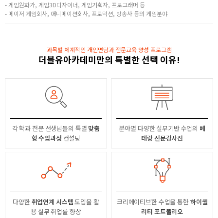
- 게임원화가, 게임3D디자이너, 게임기획자, 프로그래머 등
- 메이저 게임회사, 애니메이션회사, 프로덕션, 방송사 등의 게임분야
과목별 체계적인 개인면담과 전문교육 양성 프로그램
더블유아카데미만의 특별한 선택 이유!
각 학과 전문 선생님들의
특별
맞춤
분야별
다양한 실무기반 수업의
베
형 수업과정
컨설팅
테랑 전문강사진
다양한
취업연계 시스템
도입을 활
크리에이티브한 수업을 통한
하이퀄
용
실무 취업률 향상
리티 포트폴리오