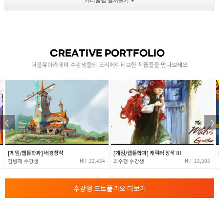
2-4
- 무기 제작을 통한 서브스턴스페인터 실습 진행
- 무기 제작 실습 1:1 피드백 및 수정 작업
- 최종 컴펌 후 무기 텍스쳐 작업 완성
CREATIVE PORTFOLIO
더블유아카데미 수강생들의 크리에이티브한 작품들을 만나보세요
[게임/웹툰학과] 배경창작
[게임/웹툰학과] 캐릭터 창작 Ⅲ
22,454
13,303
김병재
최수정
수강생 포트폴리오 더보기