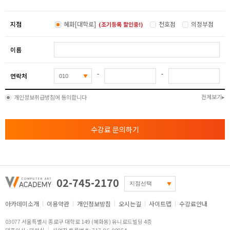
지점
혜화[대학로]
천호점
의정부점
(조기등록 할인중!)
이름
-
-
연락처
전체보기
개인정보취급방침에 동의합니다
수강료 문의하기
02-745-2170
아카데미소개
이용약관
개인정보방침
오시는길
사이트맵
수강료안내
03077 서울특별시 종로구 대학로 149 (혜화동) 유니로드빌딩 4층