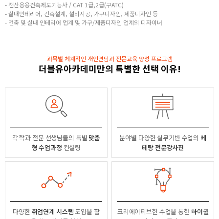
- 전산응용건축제도기능사 / CAT 1급,2급(구ATC)
- 실내인테리어, 건축설계, 설비시공, 가구디자인, 제품디자인 등
- 건축 및 실내 인테리어 업계 및 가구/제품디자인 업계의 디자이너
과목별 체계적인 개인면담과 전문교육 양성 프로그램
더블유아카데미만의 특별한 선택 이유!
각 학과 전문 선생님들의
특별
맞춤
분야별
다양한 실무기반 수업의
베
형 수업과정
컨설팅
테랑 전문강사진
다양한
취업연계 시스템
도입을 활
크리에이티브한 수업을 통한
하이퀄