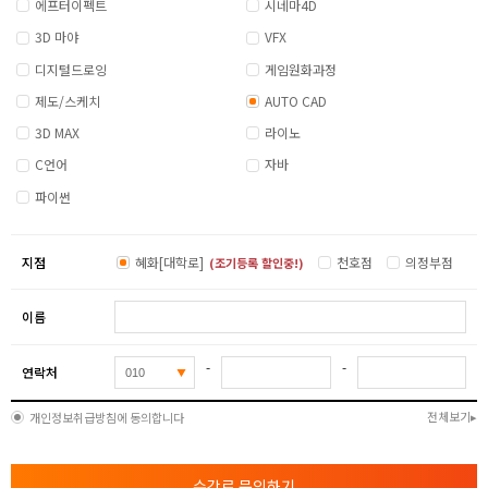
에프터이펙트
시네마4D
3D 마야
VFX
디지털드로잉
게임원화과정
제도/스케치
AUTO CAD
3D MAX
라이노
C언어
자바
파이썬
지점
혜화[대학로]
천호점
의정부점
(조기등록 할인중!)
이름
-
-
연락처
전체보기
개인정보취급방침에 동의합니다
수강료 문의하기