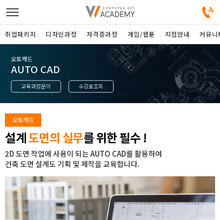
취업패키지
디자인과정
자격증과정
게임/웹툰
지점안내
커뮤니
오토캐드
디자인정규과정
AUTO CAD
교육과정문의
수강료조회
디자인단과과정
게임과정
오토캐드
설계
도면의 실무
를 위한 필수 !
자격증과정
2D 도면 작업에 사용이 되는 AUTO CAD를 활용하여
건축 도면 설계도 기획 및 제작을 교육합니다.
커뮤니티
취업패키지