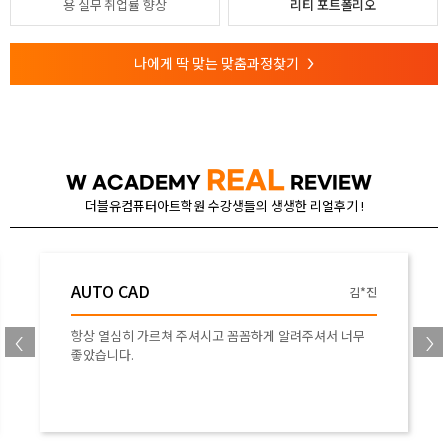
용
실무 취업률 향상
리티 포트폴리오
나에게 딱 맞는 맞춤과정찾기
>
REAL
W ACADEMY
REVIEW
더블유컴퓨터아트학원 수강생들의 생생한 리얼후기 !
AUTO CAD
오*승
비전공자로 전산응용건축제도 시험을 위해 이 수업을 시작
하였습니다. 난생 처음 접하는 프로그램이지만, 어렵지 않
게 기초와 실습을 적절히 수업 해주셔서 잘 적응할 수 있게
되었습니다!! 막막하던 자격증 시험에 자신이 생겼어요! 감
사합니다.