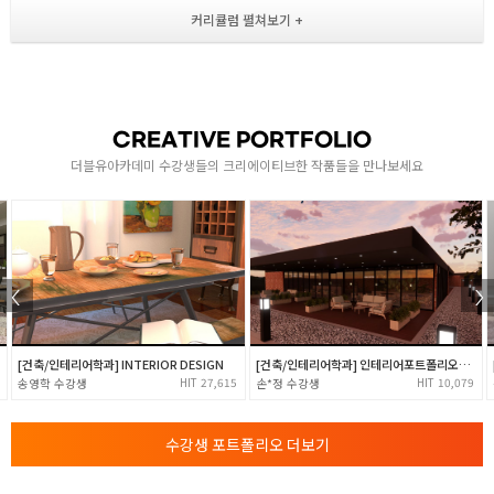
- Arc, Ellipse, Polygon, Offset의 사용법
도면에 대한 이해 / 재질 표현 / 평면도 제작
- Trim, Extend, Fillet, Chamfer 작업법
- Mirror로 복사하는 법 및 객체 이동 및 복사
- Polar / Rectangle Array 방법 학습
CREATIVE PORTFOLIO
2
- Rotate 작업법 학습
더블유아카데미 수강생들의 크리에이티브한 작품들을 만나보세요
- Break, Strstch, Scale 작업법
- Solid, Donut, Tracc를 활용한 태극기 제작
- Layer 제작법 학습
- Properties , Matchprop를 활용한 회의실 드로잉
수정명령 / 객체변환 / 레이어생성
- Hatch의 정의와 적용 및 수정 방법 학습
[건축/인테리어학과] INTERIOR DESIGN
[건축/인테리어학과] 인테리어포트폴리오_크로키취업
- Mline, Mledit, Mstyle을 활용한 벽체 드로잉
3
27,615
10,079
송영학
손*정
- Block, Design Center을 활용한 가구 배치
- 이미지 삽입 및 수정 교육
수강생 포트폴리오 더보기
- Xref 사용 및 피드백 수정 작업
2차원도면제작 / CAT 2급 풀이