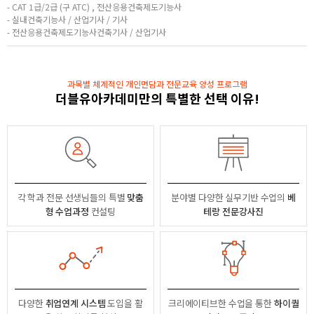
- CAT 1급/2급 (구 ATC) , 전산응용건축제도기능사
- 실내건축기능사 / 산업기사 / 기사
- 전산응용건축제도기능사건축기사 / 산업기사
과목별 체계적인 개인면담과 전문교육 양성 프로그램
더블유아카데미만의 특별한 선택 이유!
각 학과 전문 선생님들의
특별
맞춤
분야별
다양한 실무기반 수업의
베
형 수업과정
컨설팅
테랑 전문강사진
다양한
취업연계 시스템
도입을 활
크리에이티브한 수업을 통한
하이퀄