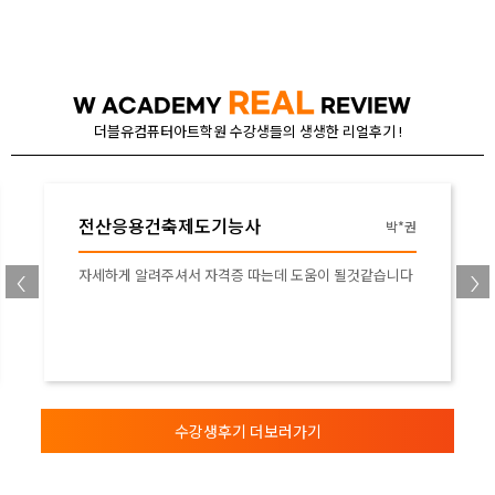
REAL
W ACADEMY
REVIEW
더블유컴퓨터아트학원 수강생들의 생생한 리얼후기 !
전산응용건축제도기능사
이*석
캐드라는 걸 처음 접해서 막막했는데 좋은 강사님 만나서
기초부터 이해하기 쉽게 알려주셔서 도움이 많이 됐어요
한달동안 수강하면서 지루하지 않고 재밌게 수업을 들었습
니다 감사합니다
수강생후기 더보러가기