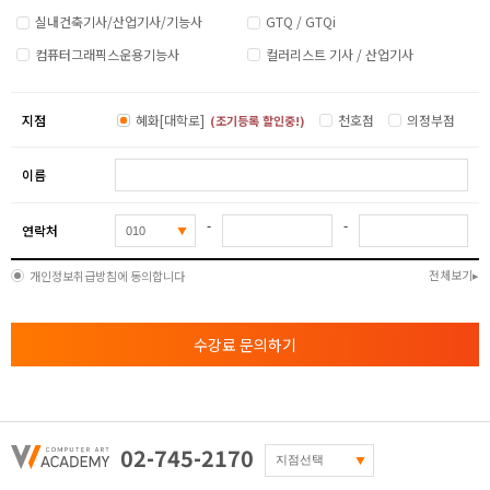
- 테라스형 지붕 작도 및 남측입면도 작도
실내건축기사/산업기사/기능사
GTQ / GTQi
컴퓨터그래픽스운용기능사
컬러리스트 기사 / 산업기사
기출문제 풀이 및 출력방법
- 단면도 및 입면도 기출 모의고사 연습과 풀이
지점
혜화[대학로]
천호점
의정부점
(조기등록 할인중!)
- 개인별 1:1 상세지도 및 출력방법 설명
이름
-
-
연락처
전체보기
개인정보취급방침에 동의합니다
수강료 문의하기
02-745-2170