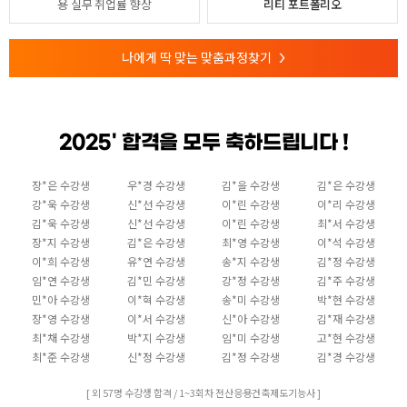
용
실무 취업률 향상
리티 포트폴리오
나에게 딱 맞는 맞춤과정찾기
>
2025' 합격을 모두 축하드립니다 !
장*은 수강생
우*경 수강생
김*을 수강생
김*은 수강생
강*욱 수강생
신*선 수강생
이*린 수강생
이*리 수강생
김*욱 수강생
신*선 수강생
이*린 수강생
최*서 수강생
장*지 수강생
김*은 수강생
최*영 수강생
이*석 수강생
이*희 수강생
유*연 수강생
송*지 수강생
김*정 수강생
임*연 수강생
김*민 수강생
강*정 수강생
김*주 수강생
민*아 수강생
이*혁 수강생
송*미 수강생
박*현 수강생
장*영 수강생
이*서 수강생
신*아 수강생
김*재 수강생
최*채 수강생
박*지 수강생
임*미 수강생
고*현 수강생
최*준 수강생
신*정 수강생
김*정 수강생
김*경 수강생
[ 외 57명 수강생 합격 / 1~3회차 전산응용건축제도기능사 ]