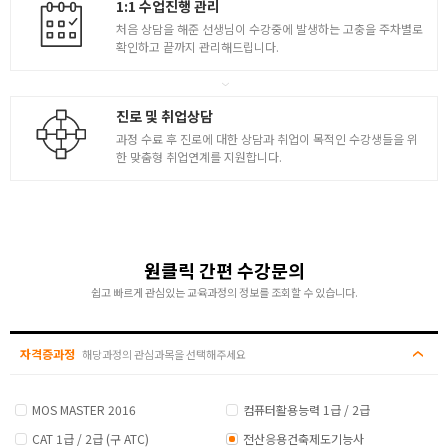
다양한 평면 / 입면 작성
1:1 수업진행 관리
처음 상담을 해준 선생님이 수강중에 발생하는 고충을 주차별로
- 지하실이 있는 평면도의 이해와 작성
확인하고 끝까지 관리해드립니다.
[ 병원 평면도 및 입면도 도면 작성 ] - 1
CAT 2급 기출문제 연습
진로 및 취업상담
3
[ 병원 평면도 및 입면도 도면 작성 ] - 2
과정 수료 후 진로에 대한 상담과 취업이 목적인 수강생들을 위
한 맞춤형 취업연계를 지원합니다.
- CAT 2급 시험유형 파악 및 기출 모의고사 풀이
줄기초 작도
- 벽돌을 근거한 줄기초 작도
- 줄기초를 기반으로 한 현관, 거실 바닥 작도
원클릭 간편 수강문의
쉽고 빠르게 관심있는 교육과정의 정보를 조회할 수 있습니다.
내부 문, 간의 공간 작도
- 내부 문과 현관문 작도 및 방창문, 테라스 창 작도
자격증과정
해당과정의 관심과목을 선택해주세요
- 계단형 지붕기초 작도
지붕 및 남측입면도 작도
MOS MASTER 2016
컴퓨터활용능력 1급 / 2급
4
- 물매와 기와, 용마루 작도
CAT 1급 / 2급 (구 ATC)
전산응용건축제도기능사