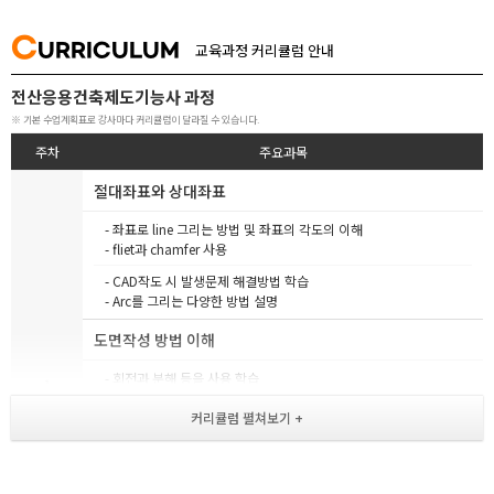
C
URRICULUM
교육과정 커리큘럼 안내
전산응용건축제도기능사 과정
※ 기본 수업계획표로 강사마다 커리큘럼이 달라질 수 있습니다.
주차
주요과목
절대좌표와 상대좌표
- 좌표로 line 그리는 방법 및 좌표의 각도의 이해
- fliet과 chamfer 사용
- CAD작도 시 발생문제 해결방법 학습
- Arc를 그리는 다양한 방법 설명
도면작성 방법 이해
- 회전과 분해 등을 사용 학습
1
- polygon을 활용하여 도면 드로잉
- Elipse, extend, offset 활용
- 스패너도면으로 이전의 작도방법 복습 및 활용
TOPP / OPTION 응용