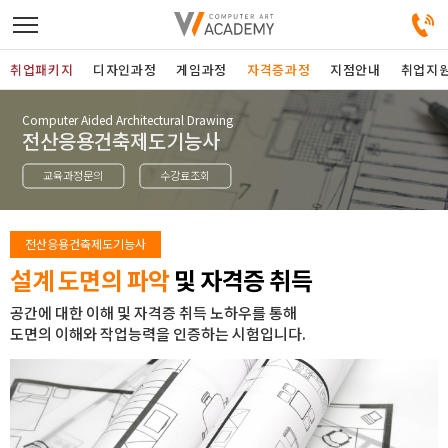
취업패키지
디자인과정
게임과정
자격증과정
지점안내
취업지
Computer Aided Architectural Drawing
디자인정규과정
전산응용건축제도기능사
교육과정문의
수강료조회
디자인단과과정
게임과정
전산응용건축제도기능사
설계 도면의 파악
및 자격증 취득
자격증과정
공간에 대한 이해 및 자격증 취득 노하우를 통해
도면의 이해와 작업능력을 인증하는 시험입니다.
커뮤니티
취업패키지