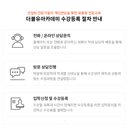
- streach, scale을 활용 학습과 치수 측정
컨설팅 전문가들의 개인면담을 통한 맞춤형 전문교육
- Donut 사용 / 도면에 Hatch 적용하기
더블유아카데미 수강등록 절차 안내
- 레이어의 구분과 속성일치 이해와 치수에 대한 이해
출력방식 및 수정보완
전화 / 온라인 상담문의
- 출력방식 및 출력방법 테이프 작성
홈페이지 또는 전화로 문의하신 과목의 학과 담당자 매칭을 통해
- 블록지정에 대한 이해
상담 일정을 조율합니다.
- 블록지정 활용 및 평가와 잘못된 방법 수정 보완
평면 / 단면 / 입면의 이해
방문 상담진행
학원에 방문하여 학과별 선생님을 통해 수강생의 목적과 상황에
2
- 평면도에 나타내야 할 기본적인 요소들에 대한 이해
맞는 수업과정을 컨설팅합니다.
- 평면 / 단면 / 입면의 이해
- 내부공간 가구의 스케일감과 공간구성 익히기
- 셀프 방 평면도 도면 작성
입학신청 및 수강등록
평면 / 입면 작성 연습
수강할 과목과 시간이 정해지면 수강등록을 위한 입학원서를 작
성하고 수강료를 결제합니다.
[ 1가구 아파트 평면도와 입면도 ]
- 요구조건에 맞게 작성 / 자유롭게 가구 배치