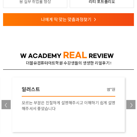
용
실무 취업률 향상
리티 포트폴리오
나에게 딱 맞는 맞춤과정찾기
>
REAL
W ACADEMY
REVIEW
더블유컴퓨터아트학원 수강생들의 생생한 리얼후기 !
에프터이펙트
염*원
김*진
 설명
친절하게 내용을 잘 알려주셔서 좋았습니다. 좋은 강좌 감
사합니다.