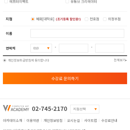
에프터이펙트
유튜브 크리에이터
지점
혜화[대학로]
천호점
의정부점
(조기등록 할인중!)
이름
-
-
연락처
전체보기
개인정보취급방침에 동의합니다
수강료 문의하기
02-745-2170
아카데미소개
이용약관
개인정보방침
오시는길
사이트맵
수강료안내