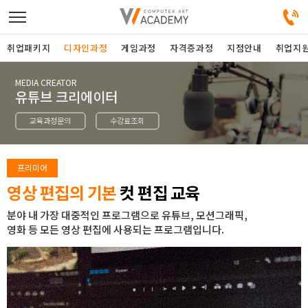
취업패키지
디자인과정
게임과정
자격증과정
지점안내
취업지
MEDIA CREATOR
디자인정규과정
유튜브 크리에이터
교육과정문의
수강료조회
디자인단과과정
게임과정
프리미어
영상 편집의 기본
컷 편집 교육
자격증과정
분야 내 가장 대중적인 프로그램으로 유튜브, 모션그래픽,
영화 등 모든 영상 편집에 사용되는 프로그램입니다.
커뮤니티
취업패키지