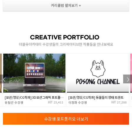
- 자주 사용하는 영상 효과 ( Effects ) 종류
- 다양한 영상 효과 ( Effects ) 실습 및 사용방법 숙지
2
- Legacy Title 사용 방법
- Legacy Title과 Motion 활용 하이퀄리티 자막 제작
- 외부 템플릿 사용 방법 숙지 및 실습
CREATIVE PORTFOLIO
( 트랜지션, 모션그래픽 템플릿 )
더블유아카데미 수강생들의 크리에이티브한 작품들을 만나보세요
[모션/영상/CG학과] 3D모션그래픽 포트폴리오
[모션/영상/CG학과] 동물들의 생태 트렌트
25,411
27,288
유필선
이정화
수강생 포트폴리오 더보기