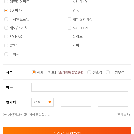
에프터이펙트
시네마4D
3D 마야
VFX
디지털드로잉
게임원화과정
제도/스케치
AUTO CAD
3D MAX
라이노
C언어
자바
파이썬
지점
혜화[대학로]
천호점
의정부점
(조기등록 할인중!)
이름
-
-
연락처
전체보기
개인정보취급방침에 동의합니다
수강료 문의하기