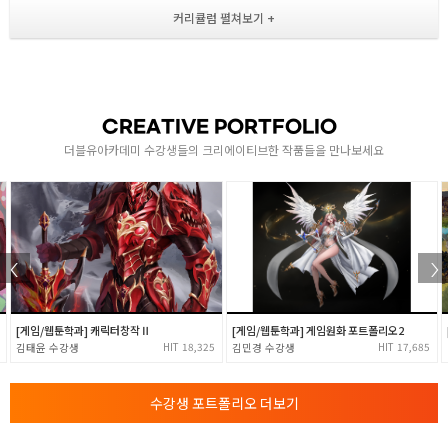
[ 기본 캐릭터 제작 실습 ]
- 모델링 / UV / 텍스처링
[ 디즈니 캐릭터 제작 실습 1 ]
2
- 캐릭터 얼굴 상세 모델링 제작
[ 디즈니 캐릭터 제작 실습 2 ]
- 캐릭터 상/하반신, 손, 발 모델링 제작
CREATIVE PORTFOLIO
[ 디즈니 캐릭터 제작 실습 3 ]
더블유아카데미 수강생들의 크리에이티브한 작품들을 만나보세요
- 머리카락 모델링 / 캐릭터 UV & 텍스처링 작업
리깅 & 랜더링
- 리깅 기초 / 조인트 배치 및 스키닝 이해
- 얼굴 표정 제작
- 캐릭터 조인트 배치 및 스키닝 작업
3
- 컨트롤러 연결 후 리깅 완성
[ 랜더링 기초 ( 아놀드 랜더링 ) ]
[게임/웹툰학과] 캐릭터창작Ⅱ
[게임/웹툰학과] 게임원화 포트폴리오2
- 라이팅 / 쉐이딩 / 폴리곤쉐이딩 / 질감제작
18,325
17,685
김태윤
김민경
[ 오브젝트 랜더링 ( 아놀드 랜더링 ) ]
- 스튜디오 형식의 라이트 세팅 / 소품,캐릭터 랜더링
수강생 포트폴리오 더보기
애니메이션 기초