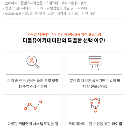
- 멀티미디어콘텐츠제작전문가 / 컴퓨터그래픽스운용기능사
- 영상/모션디자이너, 미디어 디지털컨텐츠 개발 및 디자이너
- 포스트 프로덕션, 광고대행사, 모션그래픽사 등의 3D디자인 직무
과목별 체계적인 개인면담과 전문교육 양성 프로그램
더블유아카데미만의 특별한 선택 이유!
각 학과 전문 선생님들의
특별
맞춤
분야별
다양한 실무기반 수업의
베
형 수업과정
컨설팅
테랑 전문강사진
다양한
취업연계 시스템
도입을 활
크리에이티브한 수업을 통한
하이퀄