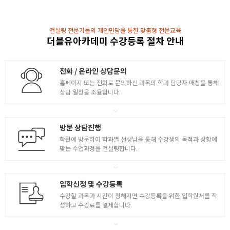
- 3D 제작 파이프라인 / 애니메이션 12원칙
- 애니메이션 기초 툴 습득
컨설팅 전문가들의 개인면담을 통한 맞춤형 전문교육
- 공튀기기 애니메이션
4
더블유아카데미 수강등록 절차 안내
- 무거운 공, 가벼운 공 튕기기 애니메이션
- 진자 애니메이션
- 모션그래픽 애니메이션 ( 카메라 / 제품 )
전화 / 온라인 상담문의
- 꼬리 달린 공 애니메이션 실습
홈페이지 또는 전화로 문의하신 과목의 학과 담당자 매칭을 통해
상담 일정을 조율합니다.
걷기 / 뛰기 애니메이션
- 기초 워킹 애니메이션의 이해
방문 상담진행
- 전신 워킹 애니메이션 실습
5
학원에 방문하여 학과별 선생님을 통해 수강생의 목적과 상황에
- 러닝 애니메이션의 이해 및 실습
맞는 수업과정을 컨설팅합니다.
- 점핑 애니메이션의 이해 및 실습
- 사물 애니메이션 / FK & IK
입학신청 및 수강등록
애니메이션 제작
수강할 과목과 시간이 정해지면 수강등록을 위한 입학원서를 작
성하고 수강료를 결제합니다.
- 배경 랜더링 실습 ( 거실 / 부엌 / 욕실 )
- 캐릭터 쉐이딩 / 애니메이션 씬 랜더링
- 자동차 랜더링 및 쉐이딩