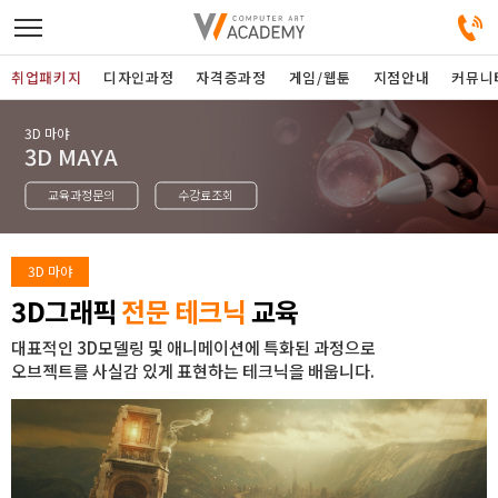
취업패키지
디자인과정
자격증과정
게임/웹툰
지점안내
커뮤니
3D 마야
디자인정규과정
3D MAYA
교육과정문의
수강료조회
디자인단과과정
게임과정
3D 마야
3D그래픽
전문 테크닉
교육
자격증과정
대표적인 3D모델링 및 애니메이션에 특화된 과정으로
오브젝트를 사실감 있게 표현하는 테크닉을 배웁니다.
커뮤니티
취업패키지