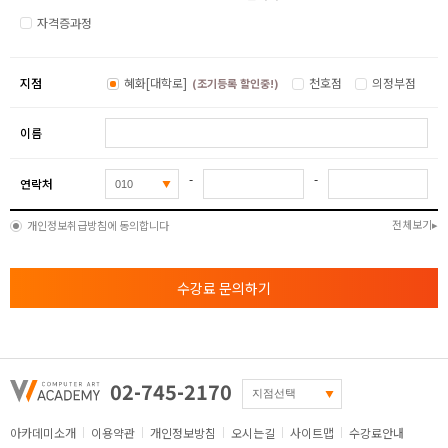
자격증과정
지점
혜화[대학로]
천호점
의정부점
(조기등록 할인중!)
이름
-
-
연락처
전체보기
개인정보취급방침에 동의합니다
수강료 문의하기
02-745-2170
아카데미소개
이용약관
개인정보방침
오시는길
사이트맵
수강료안내