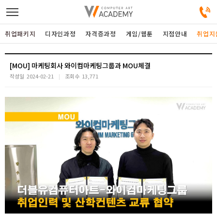
취업패키지
디자인과정
자격증과정
게임/웹툰
지점안내
취업지
디자인정규과정
[MOU] 마케팅회사 와이컴마케팅그룹과 MOU체결
작성일
2024-02-21
조회수
13,771
디자인단과과정
게임과정
자격증과정
커뮤니티
취업패키지