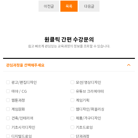
이전글
목록
다음글
원클릭 간편 수강문의
쉽고 빠르게 관심있는 교육과정의 정보를 조회할 수 있습니다.
관심과정을 선택해주세요
광고/편집디자인
모션/영상디자인
마야 / CG
유튜브 크리에이터
웹툰과정
게임기획
게임원화
웹디자인/퍼블리싱
건축/인테리어
제품/가구디자인
기초시각디자인
기초드로잉
디지털드로잉
단과과정