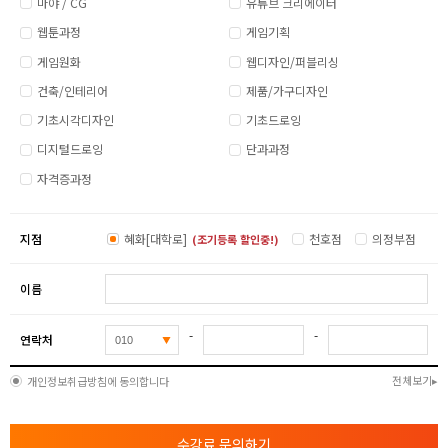
마야 / CG
유튜브 크리에이터
웹툰과정
게임기획
게임원화
웹디자인/퍼블리싱
건축/인테리어
제품/가구디자인
기초시각디자인
기초드로잉
디지털드로잉
단과과정
자격증과정
지점
혜화[대학로]
천호점
의정부점
(조기등록 할인중!)
이름
-
-
연락처
전체보기
개인정보취급방침에 동의합니다
수강료 문의하기